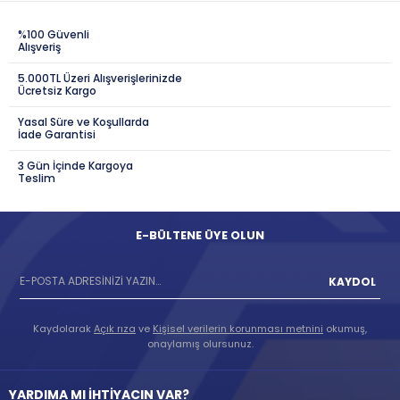
%100 Güvenli
Alışveriş
5.000TL Üzeri Alışverişlerinizde
Ücretsiz Kargo
Yasal Süre ve Koşullarda
İade Garantisi
3 Gün İçinde Kargoya
Teslim
E-BÜLTENE ÜYE OLUN
KAYDOL
Kaydolarak
Açık rıza
ve
Kişisel verilerin korunması metnini
okumuş,
onaylamış olursunuz.
YARDIMA MI İHTİYACIN VAR?