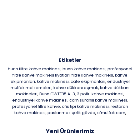
Etiketler
bunn filtre kahve makinesi
bunn kahve makinesi
profesyonel
,
,
filtre kahve makinesi fiyatları
filtre kahve makinesi
kahve
,
,
ekipmanları
kahve makinesi
cafe ekipmanları
endüstriyel
,
,
,
mutfak malzemeleri
kahve dükkanı açmak
kahve dükkanı
,
,
makineleri
Bunn CWTF35 A-3
3 potlu kahve makinesi
,
,
,
endüstriyel kahve makinesi
cam sürahili kahve makinesi
,
,
profesyonel filtre kahve
ofis tipi kahve makinesi
restoran
,
,
kahve makinesi
paslanmaz çelik gövde
cfmutfak.com
,
,
,
Yeni Ürünlerimiz