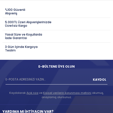
%100 Güvenli
Alışveriş
5.000TL Üzeri Alışverişlerinizde
Ücretsiz Kargo
Yasal Süre ve Koşullarda
İade Garantisi
3 Gün İçinde Kargoya
Teslim
E-BÜLTENE ÜYE OLUN
KAYDOL
Kaydolarak
Açık rıza
ve
Kişisel verilerin korunması metnini
okumuş,
onaylamış olursunuz.
YARDIMA MI İHTİYACIN VAR?