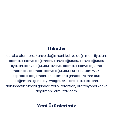
Etiketler
eureka atom pro
kahve değirmeni
kahve değirmeni fiyatları
,
,
,
otomatik kahve değirmeni
kahve öğütücü
kahve öğütücü
,
,
fiyatları
kahve öğütücü tavsiye
otomatik kahve öğütme
,
,
makinesi
otomatik kahve öğütücü
Eureka Atom W 75
,
,
,
espresso değirmeni
on-demand grinder
75 mm burr
,
,
değirmeni
grind-by-weight
ACE anti-statik sistemi
,
,
,
dokunmatik ekranlı grinder
zero-retention
profesyonel kahve
,
,
değirmeni
cfmutfak.com
,
,
Yeni Ürünlerimiz