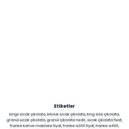
Etiketler
kings sıcak çikolata
kiloluk sıcak çikolata
king size çikolata
,
,
,
granül sıcak çikolata
granül çikolata nedir
sıcak çikolata fiyat
,
,
,
franke kahve makinesi fiyat
franke a300 fiyat
franke a400
,
,
,