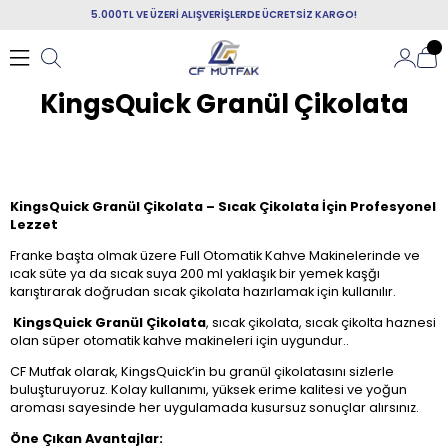
5.000TL VE ÜZERİ ALIŞVERİŞLERDE ÜCRETSİZ KARGO!
KingsQuick Granül Çikolata
KingsQuick Granül Çikolata – Sıcak Çikolata İçin Profesyonel
Lezzet
Franke başta olmak üzere Full Otomatik Kahve Makinelerinde ve
ıcak süte ya da sıcak suya 200 ml yaklaşık bir yemek kaşğı
karıştırarak doğrudan sıcak çikolata hazırlamak için kullanılır.
KingsQuick Granül Çikolata
, sıcak çikolata, sıcak çikolta haznesi
olan süper otomatik kahve makineleri için uygundur..
CF Mutfak olarak, KingsQuick’in bu granül çikolatasını sizlerle
buluşturuyoruz. Kolay kullanımı, yüksek erime kalitesi ve yoğun
aroması sayesinde her uygulamada kusursuz sonuçlar alırsınız.
Öne Çıkan Avantajlar: