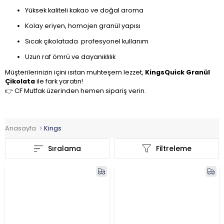
Yüksek kaliteli kakao ve doğal aroma
Kolay eriyen, homojen granül yapısı
Sıcak çikolatada profesyonel kullanım
Uzun raf ömrü ve dayanıklılık
Müşterilerinizin içini ısıtan muhteşem lezzet,
KingsQuick Granül
Çikolata
ile fark yaratın!
👉 CF Mutfak üzerinden hemen sipariş verin.
Anasayfa
Kings
Sıralama
Filtreleme