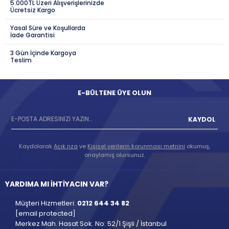
5.000TL Üzeri Alışverişlerinizde
Ücretsiz Kargo
Yasal Süre ve Koşullarda
İade Garantisi
3 Gün İçinde Kargoya
Teslim
E-BÜLTENE ÜYE OLUN
KAYDOL
Kaydolarak
Açık rıza
ve
Kişisel verilerin korunması metnini
okumuş,
onaylamış olursunuz.
YARDIMA MI İHTİYACIN VAR?
Müşteri Hizmetleri:
0212 644 34 82
[email protected]
Merkez Mah. Hasat Sok. No: 52/1 Şişli / İstanbul