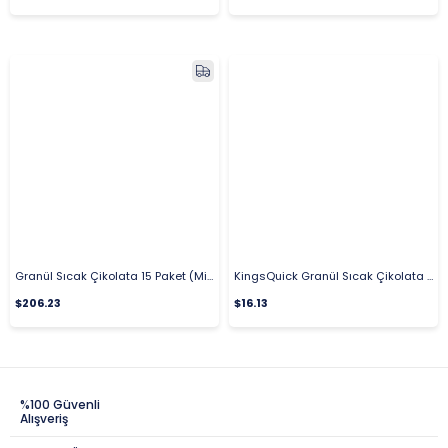
Granül Sıcak Çikolata 15 Paket (Milk) 15 kg
KingsQuick Granül Sıcak Çikolata (Milk) 1 Kg.
$206.23
$16.13
%100 Güvenli
Alışveriş